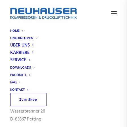
HOME
UNTERNEHMEN
ÜBER UNS
Impressum
KARRIERE
SERVICE
DOWNLOADS
PRODUKTE
FAQ
Angaben gemäß § 5 TMG:
KONTAKT
Zum Shop
NEUHAUSER Kompressoren & Drucklufttechnik GmbH
Wasserbrenner 20
D-83367 Petting