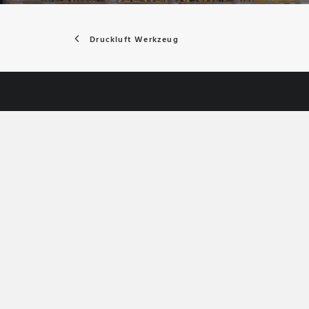
Druckluft Werkzeug
Über uns
Die NEUHAUSER Kompressoren & Drucklufttechnik
von Kompressoren und allen zugehörigen Druck
und Industrie und autorisierter Druckluft- Fachbe
Die höchste Priorität widmen wir Ihrer Produktivi