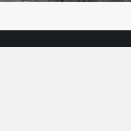
Kontakt
 GmbH ist Systemlieferant
Neuhauser Druckluft
luftkomponenten für Gewerbe
Wasserbrenner 20
trieb.
83367 Petting
tät!
+49 8686 984340-0
info@neuhauser-druckluft.de