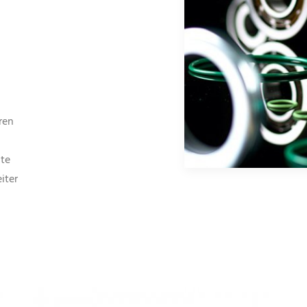
ren
ate
iter